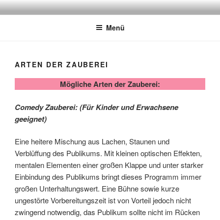
Zum
ZAUBERER FÜR IHRE FEIER
Zaubershows und Zauberkurse für Erwachsene und Kinder, Magier
Inhalt
Berlin, Profi Zauberer,Bühnen Zaubershow für Kinder, Zaubershow
BESTELLEN, ZAUBEREI
Menü
springen
Einschulung, Zauberer Kita, Zauberer Mitternachtseinlage,
STUTTGART, ZAUBERER
Tischzauberei, Close up Magic, Bühnenshow, Mentalmagie, Gedanken
lesen,
MIETEN, ZAUBERN LERNEN,
ARTEN DER ZAUBEREI
ZAUBERSCHULE, MAGIER,
Mögliche Arten der Zauberei:
ZAUBERER BERLIN,
ZAUBERER KÖLN,
Comedy Zauberei: (Für Kinder und Erwachsene
ZAUBERSHOW MÜNCHEN,
geeignet)
ZAUBERSHOW BERLIN,
Eine heitere Mischung aus Lachen, Staunen und
ZAUBERSHOW
Verblüffung des Publikums. Mit kleinen optischen Effekten,
KINDERGEBURTSTAG,
mentalen Elementen einer großen Klappe und unter starker
CLOSEUP ZAUBERER
Einbindung des Publikums bringt dieses Programm immer
HOCHZEIT, ZAUBERSHOW
großen Unterhaltungswert. Eine Bühne sowie kurze
ungestörte Vorbereitungszeit ist von Vorteil jedoch nicht
WEIHNACHTSFEIER
zwingend notwendig, das Publikum sollte nicht im Rücken