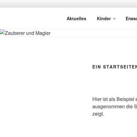
Zum
Inhalt
ZAUBERER 
springen
Zaubershows und Zauberkurse f
Aktuelles
Kinder
Erwa
Einschulung, Zauberer Kita, Za
ZAUBEREI 
lesen,
ZAUBERN L
ZAUBERER 
EIN STARTSEITE
ZAUBERSH
BERLIN, 
Hier ist als Beispiel
CLOSEUP 
ausgenommen die Star
ZAUBERSH
zeigt.